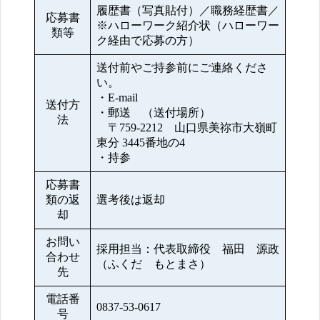
履歴書（写真貼付）／職務経歴書／
応募書
※ハローワーク紹介状（ハローワー
類等
ク経由で応募の方）
送付前やご持参前にご連絡くださ
い。
・E-mail
送付方
・郵送 （送付場所）
法
〒759-2212 山口県美祢市大嶺町
東分 3445番地の4
・持参
応募書
類の返
選考後は返却
却
お問い
採用担当：代表取締役 福田 源政
合わせ
（ふくだ もとまさ）
先
電話番
0837-53-0617
号