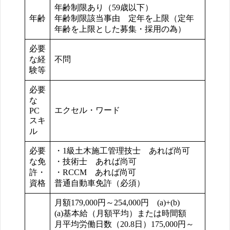
年齢制限あり（59歳以下）
年齢
年齢制限該当事由 定年を上限（定年
年齢を上限とした募集・採用の為）
必要
な経
不問
験等
必要
な
エクセル・ワード
PC
スキ
ル
必要
・1級土木施工管理技士 あれば尚可
な免
・技術士 あれば尚可
許・
・RCCM あれば尚可
資格
普通自動車免許（必須）
月額179,000円～254,000円 (a)+(b)
(a)基本給（月額平均）または時間額
月平均労働日数（20.8日）175,000円～