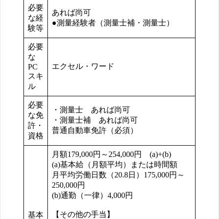
必要
あれば尚可
な経
●測量経験者（測量士補・測量士）
験等
必要
な
エクセル・ワード
PC
スキ
ル
必要
・測量士 あれば尚可
な免
・測量士補 あれば尚可
許・
普通自動車免許（必須）
資格
月額179,000円～254,000円 (a)+(b)
(a)基本給（月額平均）または時間額
月平均労働日数（20.8日）175,000円～
250,000円
(b)通勤（一律）4,000円
【その他の手当】
基本