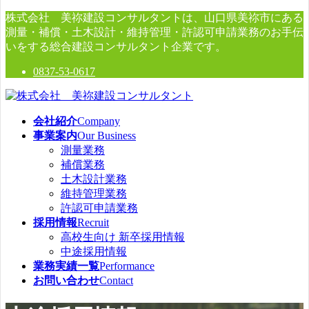
コ
ナ
株式会社 美祢建設コンサルタントは、山口県美祢市にある
ン
ビ
測量・補償・土木設計・維持管理・許認可申請業務のお手伝
テ
ゲ
いをする総合建設コンサルタント企業です。
ン
ー
0837-53-0617
ツ
シ
へ
ョ
ス
ン
キ
に
会社紹介
Company
ッ
移
事業案内
Our Business
プ
動
測量業務
補償業務
土木設計業務
維持管理業務
許認可申請業務
採用情報
Recruit
高校生向け 新卒採用情報
中途採用情報
業務実績一覧
Performance
お問い合わせ
Contact