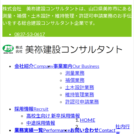
コ
ナ
株式会社 美祢建設コンサルタントは、山口県美祢市にある
ン
ビ
測量・補償・土木設計・維持管理・許認可申請業務のお手伝
テ
ゲ
いをする総合建設コンサルタント企業です。
ン
ー
0837-53-0617
ツ
シ
へ
ョ
ス
ン
キ
に
ッ
移
会社紹介
Company
事業案内
Our Business
社員旅
プ
動
測量業務
補償業務
行
土木設計業務
維持管理業務
2026年6月13
許認可申請業務
日
採用情報
Recruit
高校生向け 新卒採用情報
HOME
中途採用情報
社内行
業務実績一覧
Performance
お問い合わせ
Contact
事