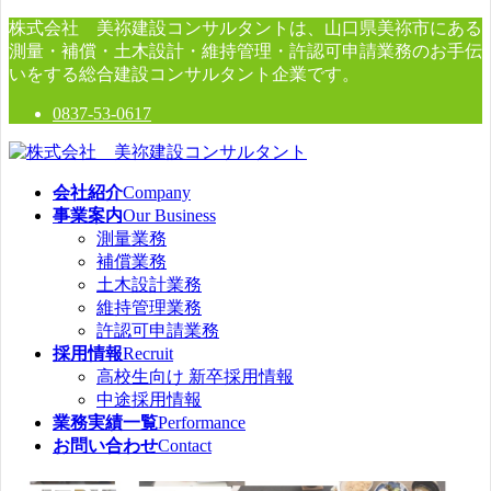
コ
ナ
株式会社 美祢建設コンサルタントは、山口県美祢市にある
ン
ビ
測量・補償・土木設計・維持管理・許認可申請業務のお手伝
テ
ゲ
いをする総合建設コンサルタント企業です。
ン
ー
0837-53-0617
ツ
シ
へ
ョ
ス
ン
キ
に
会社紹介
Company
ッ
移
事業案内
Our Business
プ
動
測量業務
補償業務
土木設計業務
維持管理業務
許認可申請業務
採用情報
Recruit
高校生向け 新卒採用情報
中途採用情報
業務実績一覧
Performance
お問い合わせ
Contact